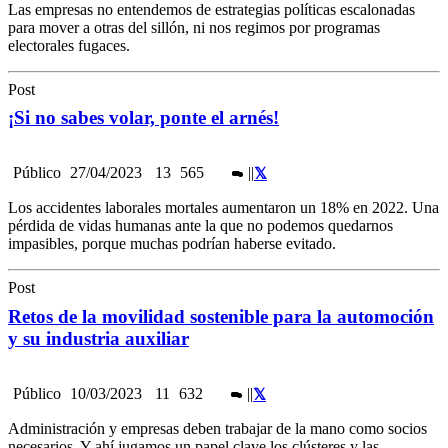
Las empresas no entendemos de estrategias políticas escalonadas
para mover a otras del sillón, ni nos regimos por programas
electorales fugaces.
Post
¡Si no sabes volar, ponte el arnés!
Público
27/04/2023
13
565
|
|
Los accidentes laborales mortales aumentaron un 18% en 2022. Una
pérdida de vidas humanas ante la que no podemos quedarnos
impasibles, porque muchas podrían haberse evitado.
Post
Retos de la movilidad sostenible para la automoción
y su industria auxiliar
Público
10/03/2023
11
632
|
|
Administración y empresas deben trabajar de la mano como socios
necesarios. Y ahí jugamos un papel clave los clústeres y las