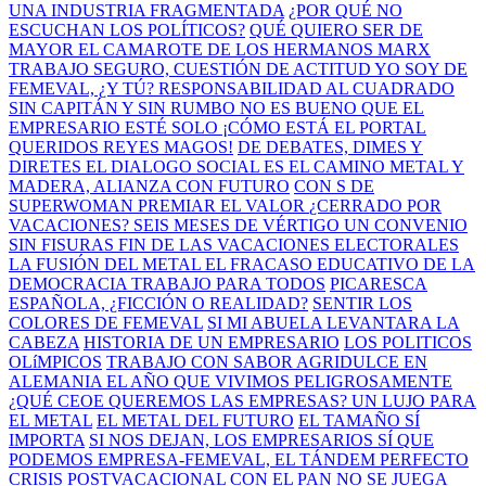
UNA INDUSTRIA FRAGMENTADA
¿POR QUÉ NO
ESCUCHAN LOS POLÍTICOS?
QUÉ QUIERO SER DE
MAYOR
EL CAMAROTE DE LOS HERMANOS MARX
TRABAJO SEGURO, CUESTIÓN DE ACTITUD
YO SOY DE
FEMEVAL, ¿Y TÚ?
RESPONSABILIDAD AL CUADRADO
SIN CAPITÁN Y SIN RUMBO
NO ES BUENO QUE EL
EMPRESARIO ESTÉ SOLO
¡CÓMO ESTÁ EL PORTAL
QUERIDOS REYES MAGOS!
DE DEBATES, DIMES Y
DIRETES
EL DIALOGO SOCIAL ES EL CAMINO
METAL Y
MADERA, ALIANZA CON FUTURO
CON S DE
SUPERWOMAN
PREMIAR EL VALOR
¿CERRADO POR
VACACIONES?
SEIS MESES DE VÉRTIGO
UN CONVENIO
SIN FISURAS
FIN DE LAS VACACIONES ELECTORALES
LA FUSIÓN DEL METAL
EL FRACASO EDUCATIVO DE LA
DEMOCRACIA
TRABAJO PARA TODOS
PICARESCA
ESPAÑOLA, ¿FICCIÓN O REALIDAD?
SENTIR LOS
COLORES DE FEMEVAL
SI MI ABUELA LEVANTARA LA
CABEZA
HISTORIA DE UN EMPRESARIO
LOS POLITICOS
OLíMPICOS
TRABAJO CON SABOR AGRIDULCE EN
ALEMANIA
EL AÑO QUE VIVIMOS PELIGROSAMENTE
¿QUÉ CEOE QUEREMOS LAS EMPRESAS?
UN LUJO PARA
EL METAL
EL METAL DEL FUTURO
EL TAMAÑO SÍ
IMPORTA
SI NOS DEJAN, LOS EMPRESARIOS SÍ QUE
PODEMOS
EMPRESA-FEMEVAL, EL TÁNDEM PERFECTO
CRISIS POSTVACACIONAL
CON EL PAN NO SE JUEGA