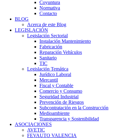
Coyuntura
Normativa
Contacto
BLOG
Acerca de este Blog
LEGISLACIÓN
Legislación Sectorial
Instalación Mantenimiento
Fabricación
Reparación Vehículos
Sanitario
TIC
Legislación Temática
Jurídico Laboral
Mercantil
Fiscal y Contable
Comercio y Consumo
Seguridad Industrial
Prevención de Riesgos
Subcontratación en la Construcción
Medioambiente
Transparencia y Sostenibilidad
ASOCIACIONES
AVETIC
FEVAUTO VALENCIA