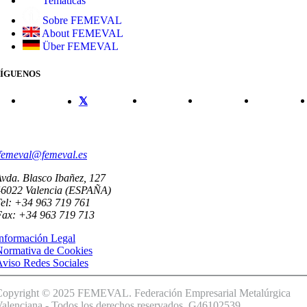
Temáticas
Sobre FEMEVAL
About FEMEVAL
Über FEMEVAL
SÍGUENOS
CONTACTO
femeval@femeval.es
vda. Blasco Ibañez, 127
46022 Valencia (ESPAÑA)
el: +34 963 719 761
Fax: +34 963 719 713
nformación Legal
Normativa de Cookies
viso Redes Sociales
Copyright © 2025 FEMEVAL. Federación Empresarial Metalúrgica
alenciana - Todos los derechos reservados. G46102539