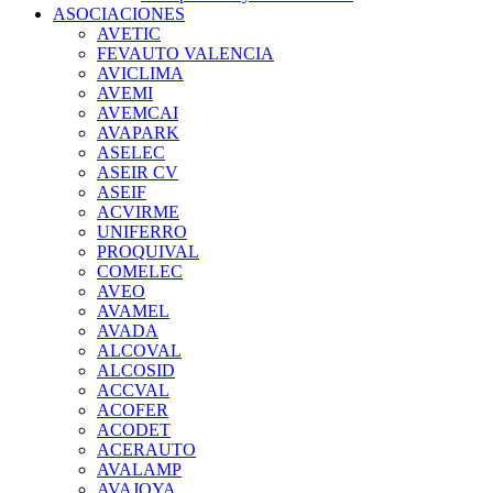
ASOCIACIONES
AVETIC
FEVAUTO VALENCIA
AVICLIMA
AVEMI
AVEMCAI
AVAPARK
ASELEC
ASEIR CV
ASEIF
ACVIRME
UNIFERRO
PROQUIVAL
COMELEC
AVEO
AVAMEL
AVADA
ALCOVAL
ALCOSID
ACCVAL
ACOFER
ACODET
ACERAUTO
AVALAMP
AVAJOYA