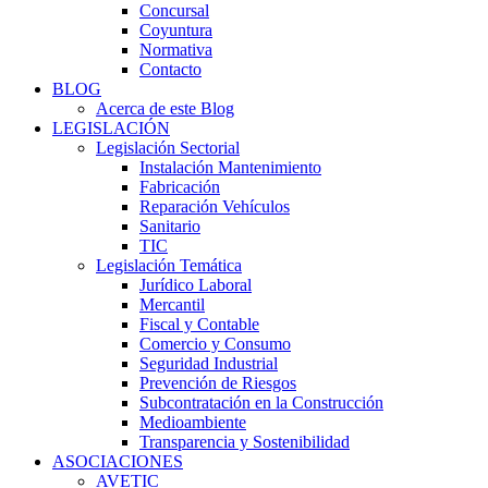
Concursal
Coyuntura
Normativa
Contacto
BLOG
Acerca de este Blog
LEGISLACIÓN
Legislación Sectorial
Instalación Mantenimiento
Fabricación
Reparación Vehículos
Sanitario
TIC
Legislación Temática
Jurídico Laboral
Mercantil
Fiscal y Contable
Comercio y Consumo
Seguridad Industrial
Prevención de Riesgos
Subcontratación en la Construcción
Medioambiente
Transparencia y Sostenibilidad
ASOCIACIONES
AVETIC