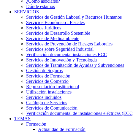
¿Cómo asociarse?
Dónde estamos
SERVICIOS
Servicios de Gestión Laboral y Recursos Humanos
Servicios Económico - Fiscales
Servicios Jurídicos
Servicios de Desarrollo Sostenible
Servicios de Medioambiente
Servicios de Prevención de Riesgos Laborales
Servicios sobre Seguridad Industrial
Verificación documental instalaciones ECC
Servicios de Innovación y Tecnología
Servicios de Tramitación de Ayudas y Subvenciones
Gestión de Seguros
Servicios de Formación
Servicios de Comercio
Representación Institucional
Utilización instalaciones
Servicios incluidos
Catálogo de Servicios
Servicios de Comunicación
Verificación documental de instalaciones eléctricas (ECC
TEMAS
Formación
Actualidad de Formación