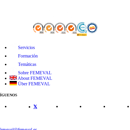
Servicios
Formación
Temáticas
Sobre FEMEVAL
About FEMEVAL
Über FEMEVAL
SÍGUENOS
CONTACTO
femeval@femeval.es