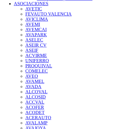
ASOCIACIONES
AVETIC
FEVAUTO VALENCIA
AVICLIMA
AVEMI
AVEMCAI
AVAPARK
ASELEC
ASEIR CV
ASEIF
ACVIRME
UNIFERRO
PROQUIVAL
COMELEC
AVEO
AVAMEL
AVADA
ALCOVAL
ALCOSID
ACCVAL
ACOFER
ACODET
ACERAUTO
AVALAMP
AVAJOYA