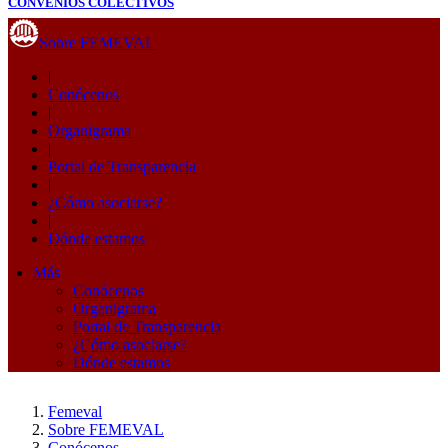
CONVENIOS COLECTIVOS
Sobre FEMEVAL
|
Conócenos
|
Organigrama
|
Portal de Transparencia
|
¿Cómo asociarse?
|
Dónde estamos
Más
Conócenos
Organigrama
Portal de Transparencia
¿Cómo asociarse?
Dónde estamos
Femeval
Sobre FEMEVAL
Conócenos