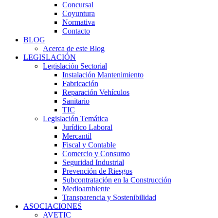
Concursal
Coyuntura
Normativa
Contacto
BLOG
Acerca de este Blog
LEGISLACIÓN
Legislación Sectorial
Instalación Mantenimiento
Fabricación
Reparación Vehículos
Sanitario
TIC
Legislación Temática
Jurídico Laboral
Mercantil
Fiscal y Contable
Comercio y Consumo
Seguridad Industrial
Prevención de Riesgos
Subcontratación en la Construcción
Medioambiente
Transparencia y Sostenibilidad
ASOCIACIONES
AVETIC