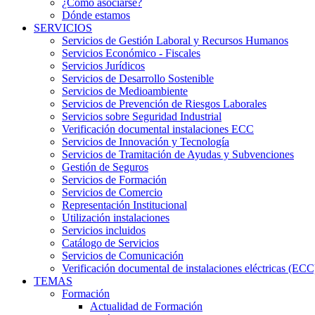
¿Cómo asociarse?
Dónde estamos
SERVICIOS
Servicios de Gestión Laboral y Recursos Humanos
Servicios Económico - Fiscales
Servicios Jurídicos
Servicios de Desarrollo Sostenible
Servicios de Medioambiente
Servicios de Prevención de Riesgos Laborales
Servicios sobre Seguridad Industrial
Verificación documental instalaciones ECC
Servicios de Innovación y Tecnología
Servicios de Tramitación de Ayudas y Subvenciones
Gestión de Seguros
Servicios de Formación
Servicios de Comercio
Representación Institucional
Utilización instalaciones
Servicios incluidos
Catálogo de Servicios
Servicios de Comunicación
Verificación documental de instalaciones eléctricas (ECC
TEMAS
Formación
Actualidad de Formación