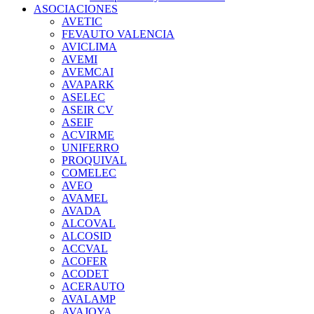
ASOCIACIONES
AVETIC
FEVAUTO VALENCIA
AVICLIMA
AVEMI
AVEMCAI
AVAPARK
ASELEC
ASEIR CV
ASEIF
ACVIRME
UNIFERRO
PROQUIVAL
COMELEC
AVEO
AVAMEL
AVADA
ALCOVAL
ALCOSID
ACCVAL
ACOFER
ACODET
ACERAUTO
AVALAMP
AVAJOYA