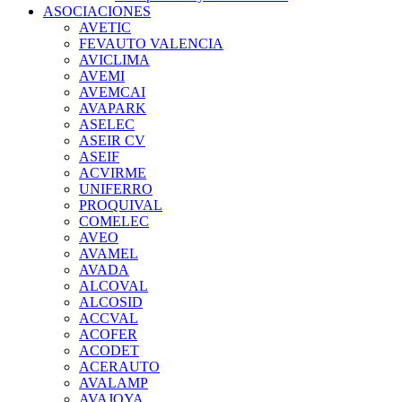
ASOCIACIONES
AVETIC
FEVAUTO VALENCIA
AVICLIMA
AVEMI
AVEMCAI
AVAPARK
ASELEC
ASEIR CV
ASEIF
ACVIRME
UNIFERRO
PROQUIVAL
COMELEC
AVEO
AVAMEL
AVADA
ALCOVAL
ALCOSID
ACCVAL
ACOFER
ACODET
ACERAUTO
AVALAMP
AVAJOYA