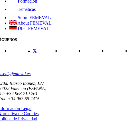
Formación
Temáticas
Sobre FEMEVAL
About FEMEVAL
Über FEMEVAL
SÍGUENOS
CONTACTO
aseif@femeval.es
vda. Blasco Ibañez, 127
46022 Valencia (ESPAÑA)
el: +34 963 719 761
Fax: +34 963 55 2415
nformación Legal
Normativa de Cookies
olítica de Privacidad