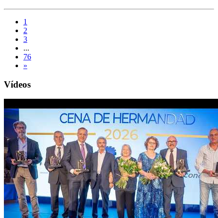
1
2
3
...
76
»
Vídeos