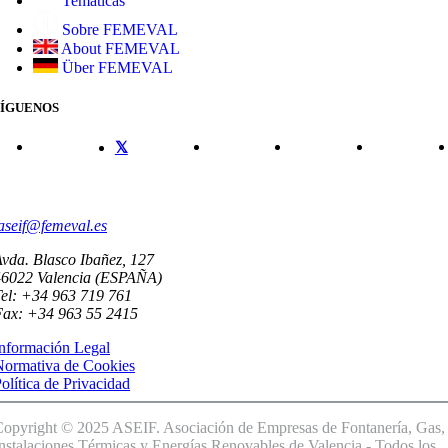
Temáticas
Sobre FEMEVAL
About FEMEVAL
Über FEMEVAL
SÍGUENOS
CONTACTO
aseif@femeval.es
vda. Blasco Ibañez, 127
46022 Valencia (ESPAÑA)
el: +34 963 719 761
Fax: +34 963 55 2415
nformación Legal
Normativa de Cookies
olítica de Privacidad
opyright © 2025 ASEIF. Asociación de Empresas de Fontanería, Gas,
nstalaciones Térmicas y Energías Renovables de Valencia - Todos los