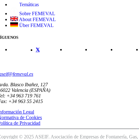
Temáticas
Sobre FEMEVAL
About FEMEVAL
Über FEMEVAL
SÍGUENOS
CONTACTO
aseif@femeval.es
vda. Blasco Ibañez, 127
46022 Valencia (ESPAÑA)
el: +34 963 719 761
Fax: +34 963 55 2415
nformación Legal
Normativa de Cookies
olítica de Privacidad
opyright © 2025 ASEIF. Asociación de Empresas de Fontanería, Gas,