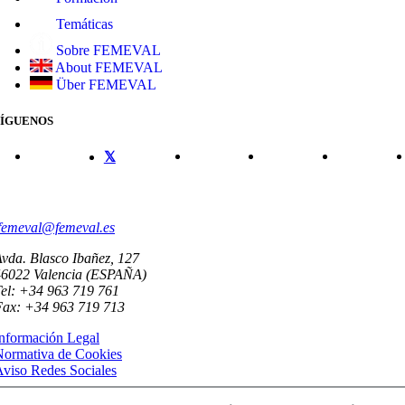
Temáticas
Sobre FEMEVAL
About FEMEVAL
Über FEMEVAL
SÍGUENOS
CONTACTO
femeval@femeval.es
vda. Blasco Ibañez, 127
46022 Valencia (ESPAÑA)
el: +34 963 719 761
Fax: +34 963 719 713
nformación Legal
Normativa de Cookies
viso Redes Sociales