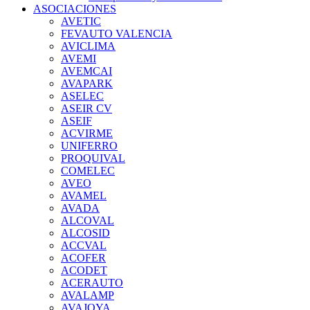
ASOCIACIONES
AVETIC
FEVAUTO VALENCIA
AVICLIMA
AVEMI
AVEMCAI
AVAPARK
ASELEC
ASEIR CV
ASEIF
ACVIRME
UNIFERRO
PROQUIVAL
COMELEC
AVEO
AVAMEL
AVADA
ALCOVAL
ALCOSID
ACCVAL
ACOFER
ACODET
ACERAUTO
AVALAMP
AVAJOYA