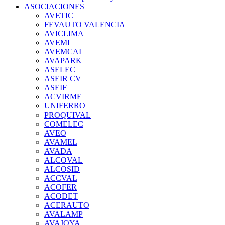
ASOCIACIONES
AVETIC
FEVAUTO VALENCIA
AVICLIMA
AVEMI
AVEMCAI
AVAPARK
ASELEC
ASEIR CV
ASEIF
ACVIRME
UNIFERRO
PROQUIVAL
COMELEC
AVEO
AVAMEL
AVADA
ALCOVAL
ALCOSID
ACCVAL
ACOFER
ACODET
ACERAUTO
AVALAMP
AVAJOYA