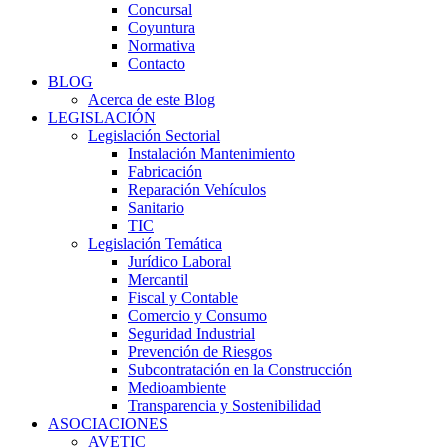
Concursal
Coyuntura
Normativa
Contacto
BLOG
Acerca de este Blog
LEGISLACIÓN
Legislación Sectorial
Instalación Mantenimiento
Fabricación
Reparación Vehículos
Sanitario
TIC
Legislación Temática
Jurídico Laboral
Mercantil
Fiscal y Contable
Comercio y Consumo
Seguridad Industrial
Prevención de Riesgos
Subcontratación en la Construcción
Medioambiente
Transparencia y Sostenibilidad
ASOCIACIONES
AVETIC