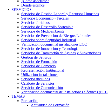
¿Cómo asociarse?
Dónde estamos
SERVICIOS
Servicios de Gestión Laboral y Recursos Humanos
Servicios Económico - Fiscales
Servicios Jurídicos
Servicios de Desarrollo Sostenible
Servicios de Medioambiente
Servicios de Prevención de Riesgos Laborales
Servicios sobre Seguridad Industrial
Verificación documental instalaciones ECC
Servicios de Innovación y Tecnología
Servicios de Tramitación de Ayudas y Subvenciones
Gestión de Seguros
Servicios de Formación
Servicios de Comercio
Representación Institucional
Utilización instalaciones
Servicios incluidos
Catálogo de Servicios
Servicios de Comunicación
Verificación documental de instalaciones eléctricas (ECC
TEMAS
Formación
Actualidad de Formación