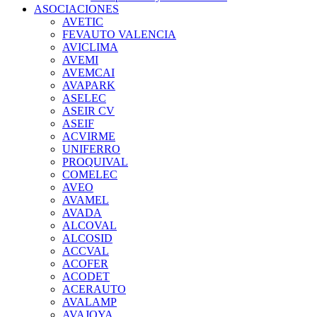
ASOCIACIONES
AVETIC
FEVAUTO VALENCIA
AVICLIMA
AVEMI
AVEMCAI
AVAPARK
ASELEC
ASEIR CV
ASEIF
ACVIRME
UNIFERRO
PROQUIVAL
COMELEC
AVEO
AVAMEL
AVADA
ALCOVAL
ALCOSID
ACCVAL
ACOFER
ACODET
ACERAUTO
AVALAMP
AVAJOYA