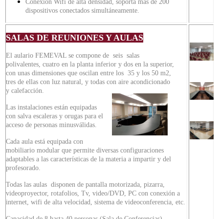
Conexión Wifi de alta densidad, soporta más de 200
dispositivos conectados simultáneamente.
SALAS DE REUNIONES Y AULAS
El aulario FEMEVAL se compone de seis salas
polivalentes, cuatro en la planta inferior y dos en la superior,
con unas dimensiones que oscilan entre los 35 y los 50 m2,
tres de ellas con luz natural
, y todas con aire acondicionado
y calefacción.
Las instalaciones están equipadas
con salva escaleras y orugas para el
acceso de personas minusválidas.
Cada aula está equipada con
mobiliario modular que permite diversas configuraciones
adaptables a las características de la materia a impartir y del
profesorado.
Todas las aulas disponen de pantalla motorizada, pizarra,
videoproyector, rotafolios, Tv, video/DVD, PC con conexión a
internet, wifi de alta velocidad, sistema de videoconferencia, etc.
Capacidad de 8 hasta 40 personas (Sala de Conferencias)