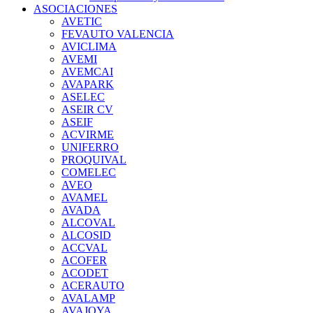
ASOCIACIONES
AVETIC
FEVAUTO VALENCIA
AVICLIMA
AVEMI
AVEMCAI
AVAPARK
ASELEC
ASEIR CV
ASEIF
ACVIRME
UNIFERRO
PROQUIVAL
COMELEC
AVEO
AVAMEL
AVADA
ALCOVAL
ALCOSID
ACCVAL
ACOFER
ACODET
ACERAUTO
AVALAMP
AVAJOYA