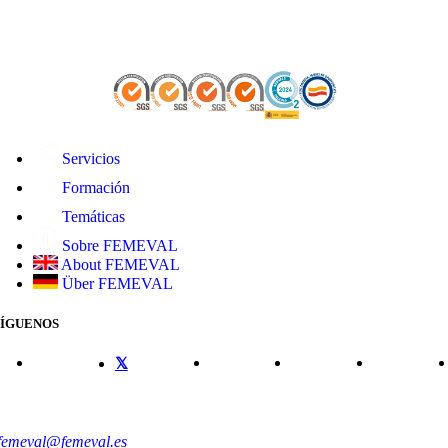
Servicios
Formación
Temáticas
Sobre FEMEVAL
About FEMEVAL
Über FEMEVAL
SÍGUENOS
CONTACTO
femeval@femeval.es