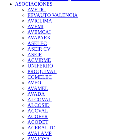
ASOCIACIONES
AVETIC
FEVAUTO VALENCIA
AVICLIMA
AVEMI
AVEMCAI
AVAPARK
ASELEC
ASEIR CV
ASEIF
ACVIRME
UNIFERRO
PROQUIVAL
COMELEC
AVEO
AVAMEL
AVADA
ALCOVAL
ALCOSID
ACCVAL
ACOFER
ACODET
ACERAUTO
AVALAMP
AVAJOYA