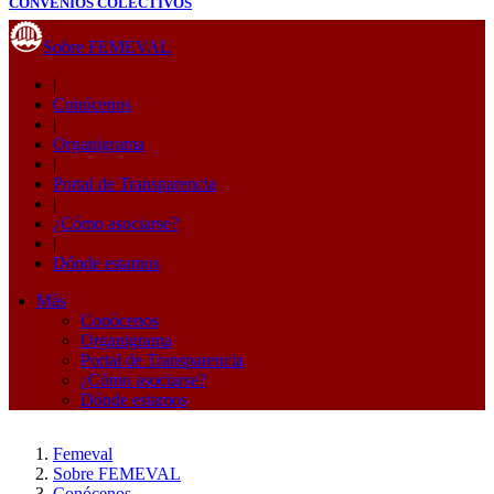
CONVENIOS COLECTIVOS
Sobre FEMEVAL
|
Conócenos
|
Organigrama
|
Portal de Transparencia
|
¿Cómo asociarse?
|
Dónde estamos
Más
Conócenos
Organigrama
Portal de Transparencia
¿Cómo asociarse?
Dónde estamos
Femeval
Sobre FEMEVAL
Conócenos