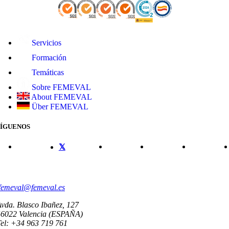
Servicios
Formación
Temáticas
Sobre FEMEVAL
About FEMEVAL
Über FEMEVAL
SÍGUENOS
CONTACTO
femeval@femeval.es
vda. Blasco Ibañez, 127
46022 Valencia (ESPAÑA)
el: +34 963 719 761