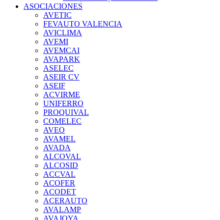
ASOCIACIONES
AVETIC
FEVAUTO VALENCIA
AVICLIMA
AVEMI
AVEMCAI
AVAPARK
ASELEC
ASEIR CV
ASEIF
ACVIRME
UNIFERRO
PROQUIVAL
COMELEC
AVEO
AVAMEL
AVADA
ALCOVAL
ALCOSID
ACCVAL
ACOFER
ACODET
ACERAUTO
AVALAMP
AVAJOYA