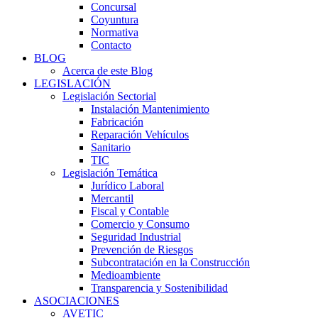
Concursal
Coyuntura
Normativa
Contacto
BLOG
Acerca de este Blog
LEGISLACIÓN
Legislación Sectorial
Instalación Mantenimiento
Fabricación
Reparación Vehículos
Sanitario
TIC
Legislación Temática
Jurídico Laboral
Mercantil
Fiscal y Contable
Comercio y Consumo
Seguridad Industrial
Prevención de Riesgos
Subcontratación en la Construcción
Medioambiente
Transparencia y Sostenibilidad
ASOCIACIONES
AVETIC