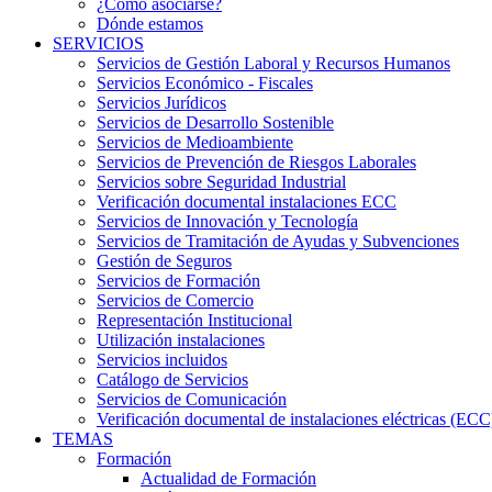
¿Cómo asociarse?
Dónde estamos
SERVICIOS
Servicios de Gestión Laboral y Recursos Humanos
Servicios Económico - Fiscales
Servicios Jurídicos
Servicios de Desarrollo Sostenible
Servicios de Medioambiente
Servicios de Prevención de Riesgos Laborales
Servicios sobre Seguridad Industrial
Verificación documental instalaciones ECC
Servicios de Innovación y Tecnología
Servicios de Tramitación de Ayudas y Subvenciones
Gestión de Seguros
Servicios de Formación
Servicios de Comercio
Representación Institucional
Utilización instalaciones
Servicios incluidos
Catálogo de Servicios
Servicios de Comunicación
Verificación documental de instalaciones eléctricas (ECC
TEMAS
Formación
Actualidad de Formación