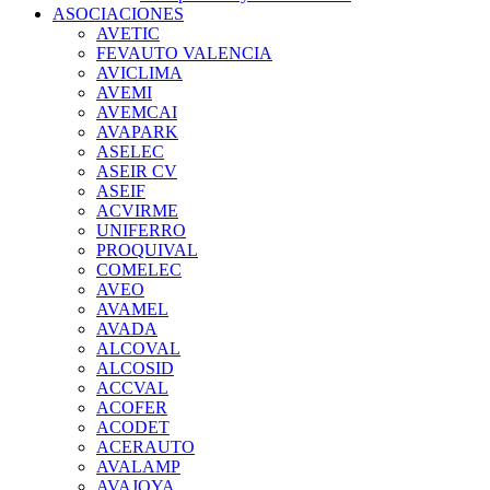
ASOCIACIONES
AVETIC
FEVAUTO VALENCIA
AVICLIMA
AVEMI
AVEMCAI
AVAPARK
ASELEC
ASEIR CV
ASEIF
ACVIRME
UNIFERRO
PROQUIVAL
COMELEC
AVEO
AVAMEL
AVADA
ALCOVAL
ALCOSID
ACCVAL
ACOFER
ACODET
ACERAUTO
AVALAMP
AVAJOYA