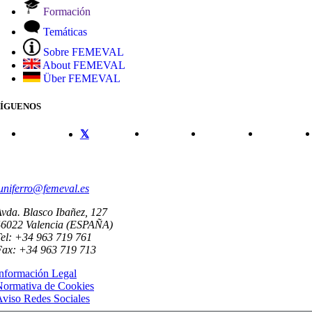
Formación
Temáticas
Sobre FEMEVAL
About FEMEVAL
Über FEMEVAL
SÍGUENOS
CONTACTO
uniferro@femeval.es
vda. Blasco Ibañez, 127
46022 Valencia (ESPAÑA)
el: +34 963 719 761
Fax: +34 963 719 713
nformación Legal
Normativa de Cookies
viso Redes Sociales