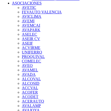
ASOCIACIONES
AVETIC
FEVAUTO VALENCIA
AVICLIMA
AVEMI
AVEMCAI
AVAPARK
ASELEC
ASEIR CV
ASEIF
ACVIRME
UNIFERRO
PROQUIVAL
COMELEC
AVEO
AVAMEL
AVADA
ALCOVAL
ALCOSID
ACCVAL
ACOFER
ACODET
ACERAUTO
AVALAMP
AVAJOYA