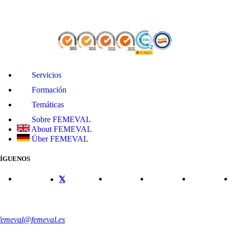
Servicios
Formación
Temáticas
Sobre FEMEVAL
About FEMEVAL
Über FEMEVAL
SÍGUENOS
CONTACTO
femeval@femeval.es