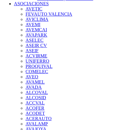
ASOCIACIONES
AVETIC
FEVAUTO VALENCIA
AVICLIMA
AVEMI
AVEMCAI
AVAPARK
ASELEC
ASEIR CV
ASEIF
ACVIRME
UNIFERRO
PROQUIVAL
COMELEC
AVEO
AVAMEL
AVADA
ALCOVAL
ALCOSID
ACCVAL
ACOFER
ACODET
ACERAUTO
AVALAMP
AVAJOYA