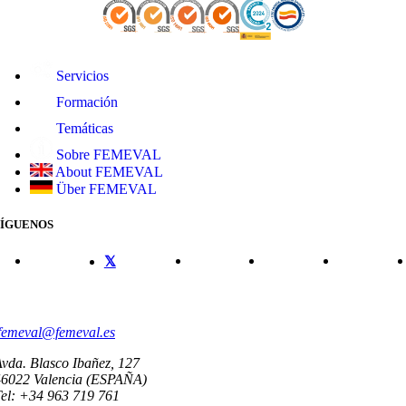
Servicios
Formación
Temáticas
Sobre FEMEVAL
About FEMEVAL
Über FEMEVAL
SÍGUENOS
CONTACTO
femeval@femeval.es
vda. Blasco Ibañez, 127
46022 Valencia (ESPAÑA)
el: +34 963 719 761