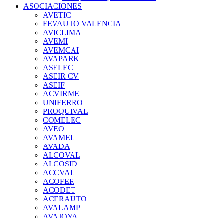
ASOCIACIONES
AVETIC
FEVAUTO VALENCIA
AVICLIMA
AVEMI
AVEMCAI
AVAPARK
ASELEC
ASEIR CV
ASEIF
ACVIRME
UNIFERRO
PROQUIVAL
COMELEC
AVEO
AVAMEL
AVADA
ALCOVAL
ALCOSID
ACCVAL
ACOFER
ACODET
ACERAUTO
AVALAMP
AVAJOYA