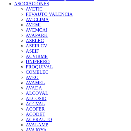
ASOCIACIONES
AVETIC
FEVAUTO VALENCIA
AVICLIMA
AVEMI
AVEMCAI
AVAPARK
ASELEC
ASEIR CV
ASEIF
ACVIRME
UNIFERRO
PROQUIVAL
COMELEC
AVEO
AVAMEL
AVADA
ALCOVAL
ALCOSID
ACCVAL
ACOFER
ACODET
ACERAUTO
AVALAMP
AVAJOYA