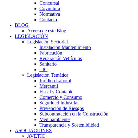
Concursal
Coyuntura
Normativa
Contacto
BLOG
Acerca de este Blog
LEGISLACIÓN
Legislación Sectorial
Instalación Mantenimiento
Fabricación
Reparación Vehículos
Sanitario
TIC
Legislación Temática
Jurídico Laboral
Mercantil
Fiscal y Contable
Comercio y Consumo
Seguridad Industrial
Prevención de Riesgos
Subcontratación en la Construcción
Medioambiente
Transparencia y Sostenibilidad
ASOCIACIONES
AVETIC