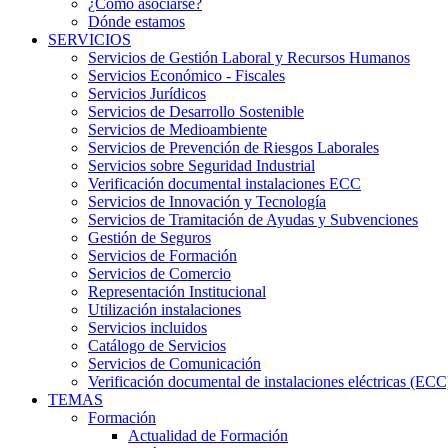
¿Cómo asociarse?
Dónde estamos
SERVICIOS
Servicios de Gestión Laboral y Recursos Humanos
Servicios Económico - Fiscales
Servicios Jurídicos
Servicios de Desarrollo Sostenible
Servicios de Medioambiente
Servicios de Prevención de Riesgos Laborales
Servicios sobre Seguridad Industrial
Verificación documental instalaciones ECC
Servicios de Innovación y Tecnología
Servicios de Tramitación de Ayudas y Subvenciones
Gestión de Seguros
Servicios de Formación
Servicios de Comercio
Representación Institucional
Utilización instalaciones
Servicios incluidos
Catálogo de Servicios
Servicios de Comunicación
Verificación documental de instalaciones eléctricas (ECC
TEMAS
Formación
Actualidad de Formación