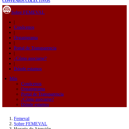
CONVENIOS COLECTIVOS
Sobre FEMEVAL
|
Conócenos
|
Organigrama
|
Portal de Transparencia
|
¿Cómo asociarse?
|
Dónde estamos
Más
Conócenos
Organigrama
Portal de Transparencia
¿Cómo asociarse?
Dónde estamos
Femeval
Sobre FEMEVAL
Horario de Atención