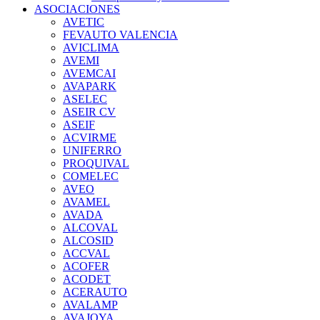
ASOCIACIONES
AVETIC
FEVAUTO VALENCIA
AVICLIMA
AVEMI
AVEMCAI
AVAPARK
ASELEC
ASEIR CV
ASEIF
ACVIRME
UNIFERRO
PROQUIVAL
COMELEC
AVEO
AVAMEL
AVADA
ALCOVAL
ALCOSID
ACCVAL
ACOFER
ACODET
ACERAUTO
AVALAMP
AVAJOYA