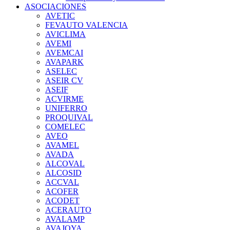
ASOCIACIONES
AVETIC
FEVAUTO VALENCIA
AVICLIMA
AVEMI
AVEMCAI
AVAPARK
ASELEC
ASEIR CV
ASEIF
ACVIRME
UNIFERRO
PROQUIVAL
COMELEC
AVEO
AVAMEL
AVADA
ALCOVAL
ALCOSID
ACCVAL
ACOFER
ACODET
ACERAUTO
AVALAMP
AVAJOYA