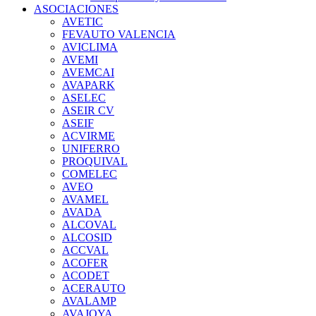
ASOCIACIONES
AVETIC
FEVAUTO VALENCIA
AVICLIMA
AVEMI
AVEMCAI
AVAPARK
ASELEC
ASEIR CV
ASEIF
ACVIRME
UNIFERRO
PROQUIVAL
COMELEC
AVEO
AVAMEL
AVADA
ALCOVAL
ALCOSID
ACCVAL
ACOFER
ACODET
ACERAUTO
AVALAMP
AVAJOYA