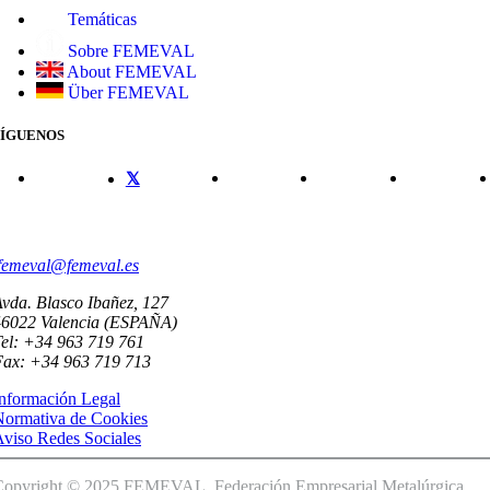
Temáticas
Sobre FEMEVAL
About FEMEVAL
Über FEMEVAL
SÍGUENOS
CONTACTO
femeval@femeval.es
vda. Blasco Ibañez, 127
46022 Valencia (ESPAÑA)
el: +34 963 719 761
Fax: +34 963 719 713
nformación Legal
Normativa de Cookies
viso Redes Sociales
Copyright © 2025 FEMEVAL. Federación Empresarial Metalúrgica