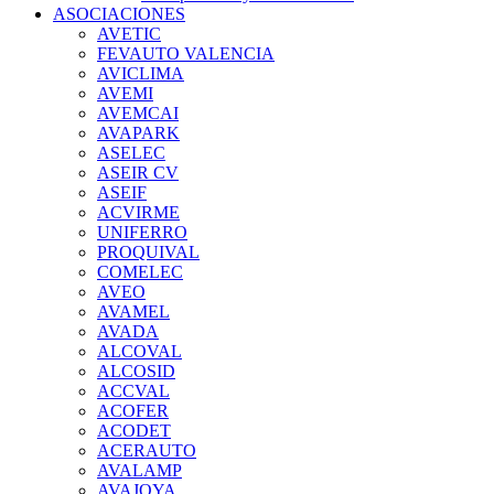
ASOCIACIONES
AVETIC
FEVAUTO VALENCIA
AVICLIMA
AVEMI
AVEMCAI
AVAPARK
ASELEC
ASEIR CV
ASEIF
ACVIRME
UNIFERRO
PROQUIVAL
COMELEC
AVEO
AVAMEL
AVADA
ALCOVAL
ALCOSID
ACCVAL
ACOFER
ACODET
ACERAUTO
AVALAMP
AVAJOYA