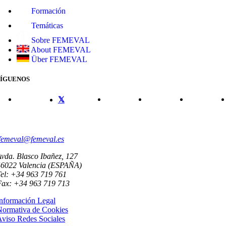
Formación
Temáticas
Sobre FEMEVAL
About FEMEVAL
Über FEMEVAL
SÍGUENOS
CONTACTO
femeval@femeval.es
vda. Blasco Ibañez, 127
46022 Valencia (ESPAÑA)
el: +34 963 719 761
Fax: +34 963 719 713
nformación Legal
Normativa de Cookies
viso Redes Sociales