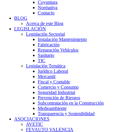
Coyuntura
Normativa
Contacto
BLOG
Acerca de este Blog
LEGISLACIÓN
Legislación Sectorial
Instalación Mantenimiento
Fabricación
Reparación Vehículos
Sanitario
TIC
Legislación Temática
Jurídico Laboral
Mercantil
Fiscal y Contable
Comercio y Consumo
Seguridad Industrial
Prevención de Riesgos
Subcontratación en la Construcción
Medioambiente
Transparencia y Sostenibilidad
ASOCIACIONES
AVETIC
FEVAUTO VALENCIA