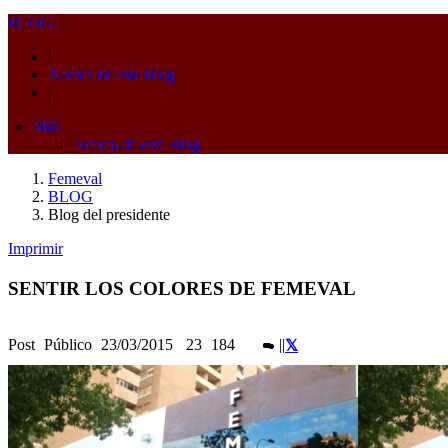
BLOG
|
Acerca de este Blog
|
Más
Acerca de este Blog
Femeval
BLOG
Blog del presidente
Imprimir
SENTIR LOS COLORES DE FEMEVAL
Post
Público
23/03/2015
23
184
|
|