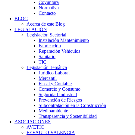
Coyuntura
Normativa
Contacto
BLOG
Acerca de este Blog
LEGISLACIÓN
Legislación Sectorial
Instalación Mantenimiento
Fabricación
Reparación Vehículos
Sanitario
TIC
Legislación Temática
Jurídico Laboral
Mercantil
Fiscal y Contable
Comercio y Consumo
Seguridad Industrial
Prevención de Riesgos
Subcontratación en la Construcción
Medioambiente
Transparencia y Sostenibilidad
ASOCIACIONES
AVETIC
FEVAUTO VALENCIA