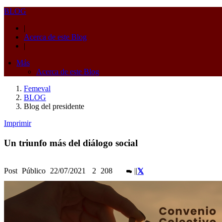
BLOG
|
Acerca de este Blog
|
Más
Acerca de este Blog
Femeval
BLOG
Blog del presidente
Imprimir
Un triunfo más del diálogo social
Post
Público
22/07/2021
2
208
|
|