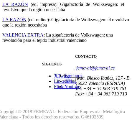
LA RAZÓN
(ed. impresa): Gigafactoría de Wolkswagen: el
revulsivo que la región necesitaba
LA RAZÓN
(ed. online): Gigafactoría de Wolkswagen: el revulsivo
que la región necesitaba
VALENCIA EXTRA
: La gigafactoría de Volkswagen: una
revolución para el tejido industrial valenciano
CONTACTO
SÍGUENOS
femeval@femeval.es
Facebook
Twitter
Avda. Blasco Ibañez, 127 - E.
Linkedin
GPlus
46022 Valencia (ESPAÑA)
Flickr
Youtube
Tel: +34 + 34 963 719 761
Fax: +34 +34 963 719 713
Copyright © 2018 FEMEVAL. Federación Empresarial Metalúrgica
alenciana - Todos los derechos reservados. G46102539