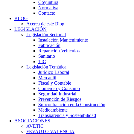
Coyuntura
Normativa
Contacto
BLOG
Acerca de este Blog
LEGISLACIÓN
Legislación Sectorial
Instalación Mantenimiento
Fabricación
Reparación Vehículos
Sanitario
TIC
Legislación Temática
Jurídico Laboral
Mercantil
Fiscal y Contable
Comercio y Consumo
Seguridad Industrial
Prevención de Riesgos
Subcontratación en la Construcción
Medioambiente
Transparencia y Sostenibilidad
ASOCIACIONES
AVETIC
FEVAUTO VALENCIA