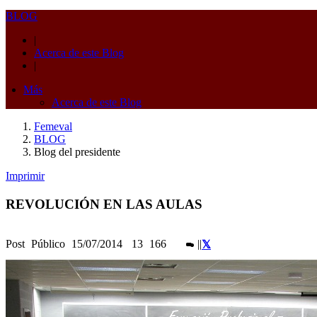
BLOG
|
Acerca de este Blog
|
Más
Acerca de este Blog
Femeval
BLOG
Blog del presidente
Imprimir
REVOLUCIÓN EN LAS AULAS
Post
Público
15/07/2014
13
166
|
|