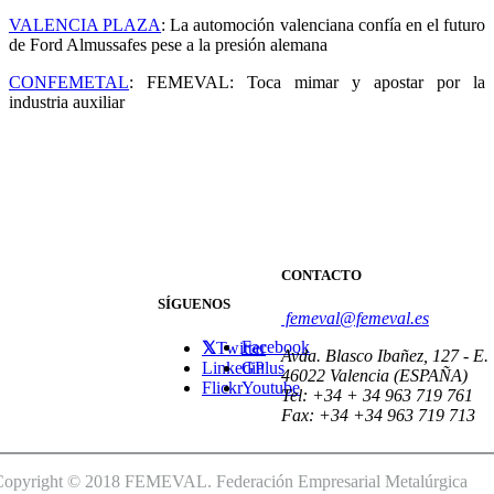
VALENCIA PLAZA
: La automoción valenciana confía en el futuro
de Ford Almussafes pese a la presión alemana
CONFEMETAL
:
FEMEVAL: Toca mimar y apostar por la
industria auxiliar
CONTACTO
SÍGUENOS
femeval@femeval.es
Facebook
Twitter
Avda. Blasco Ibañez, 127 - E.
Linkedin
GPlus
46022 Valencia (ESPAÑA)
Flickr
Youtube
Tel: +34 + 34 963 719 761
Fax: +34 +34 963 719 713
Copyright © 2018 FEMEVAL. Federación Empresarial Metalúrgica