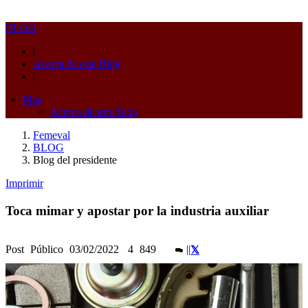
BLOG
|
Acerca de este Blog
|
Más
Acerca de este Blog
Femeval
BLOG
Blog del presidente
Imprimir
Toca mimar y apostar por la industria auxiliar
Post
Público
03/02/2022
4
849
|
|