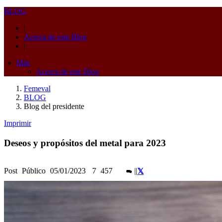
BLOG
|
Acerca de este Blog
|
Más
Acerca de este Blog
Femeval
BLOG
Blog del presidente
Imprimir
Deseos y propósitos del metal para 2023
Post
Público
05/01/2023
7
457
|
|