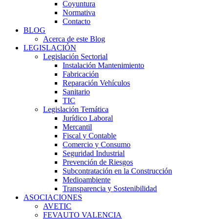
Coyuntura
Normativa
Contacto
BLOG
Acerca de este Blog
LEGISLACIÓN
Legislación Sectorial
Instalación Mantenimiento
Fabricación
Reparación Vehículos
Sanitario
TIC
Legislación Temática
Jurídico Laboral
Mercantil
Fiscal y Contable
Comercio y Consumo
Seguridad Industrial
Prevención de Riesgos
Subcontratación en la Construcción
Medioambiente
Transparencia y Sostenibilidad
ASOCIACIONES
AVETIC
FEVAUTO VALENCIA