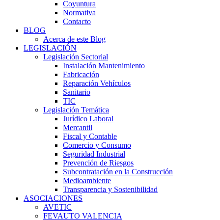
Coyuntura
Normativa
Contacto
BLOG
Acerca de este Blog
LEGISLACIÓN
Legislación Sectorial
Instalación Mantenimiento
Fabricación
Reparación Vehículos
Sanitario
TIC
Legislación Temática
Jurídico Laboral
Mercantil
Fiscal y Contable
Comercio y Consumo
Seguridad Industrial
Prevención de Riesgos
Subcontratación en la Construcción
Medioambiente
Transparencia y Sostenibilidad
ASOCIACIONES
AVETIC
FEVAUTO VALENCIA