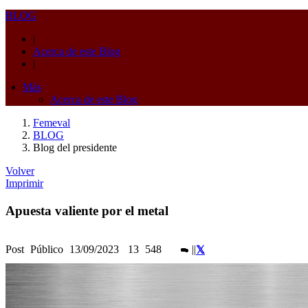
BLOG
|
Acerca de este Blog
|
Más
Acerca de este Blog
Femeval
BLOG
Blog del presidente
Volver
Imprimir
Apuesta valiente por el metal
Post
Público
13/09/2023
13
548
|
|