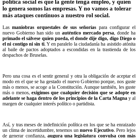
política social es que la gente tenga empleo, y quien
lo genera somos las empresas. Y no vamos a tolerar
más ataques continuos a nuestro rol social.
Las
maniobras orquestales de sus señorías
para configurar el
nuevo Gobierno han sido un
auténtico mercado persa
, donde ha
primado el sálvese quien pueda, el donde dije digo, digo Diego o
el ni contigo ni sin ti
. Y en paralelo la ciudadanía ha asistido atónita
al baile de pactos adoptados a escondidas en la trastienda de los
despachos de Bruselas.
Pero una cosa es el sentir general y otra la obligación de aceptar el
modo en el que se ha gestado el nuevo Gobierno porque, nos guste
más o menos, se acoge a la Constitución. Aunque también, les guste
más o menos,
exigimos que cualquier decisión que se adopte en
adelante se haga dentro de los principios de la Carta Magna
y al
margen de cualquier interés político o partidista.
Así, y tras meses de indefinición política en los que se ha enraizado
un clima de incertidumbre, tenemos un
nuevo Ejecutivo
. Pero lejos
de generar confianza,
augura una legislatura convulsa con más