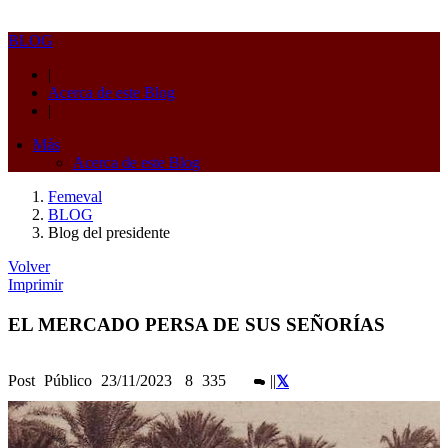
BLOG
|
Acerca de este Blog
|
Más
Acerca de este Blog
Femeval
BLOG
Blog del presidente
Volver
Imprimir
EL MERCADO PERSA DE SUS SEÑORÍAS
Post
Público
23/11/2023
8
335
|
|