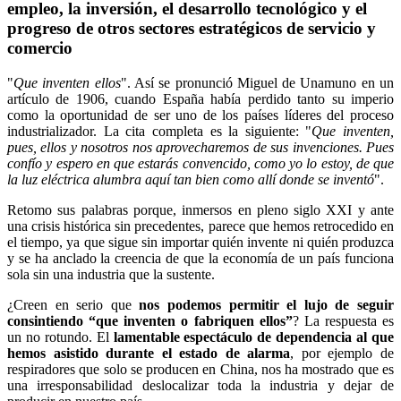
empleo, la inversión, el desarrollo tecnológico y el
progreso de otros sectores estratégicos de servicio y
comercio
"
Que inventen ellos
". Así se pronunció Miguel de Unamuno en un
artículo de 1906, cuando España había perdido tanto su imperio
como la oportunidad de ser uno de los países líderes del proceso
industrializador. La cita completa es la siguiente: "
Que inventen,
pues, ellos y nosotros nos aprovecharemos de sus invenciones. Pues
confío y espero en que estarás convencido, como yo lo estoy, de que
la luz eléctrica alumbra aquí tan bien como allí donde se inventó
".
Retomo sus palabras porque, inmersos en pleno siglo XXI y ante
una crisis histórica sin precedentes, parece que hemos retrocedido en
el tiempo, ya que sigue sin importar quién invente ni quién produzca
y se ha anclado la creencia de que la economía de un país funciona
sola sin una industria que la sustente.
¿Creen en serio que
nos podemos permitir el lujo de seguir
consintiendo “que inventen o fabriquen ellos”
? La respuesta es
un no rotundo. El
lamentable espectáculo de dependencia al que
hemos asistido durante el estado de alarma
, por ejemplo de
respiradores que solo se producen en China, nos ha mostrado que es
una irresponsabilidad deslocalizar toda la industria y dejar de