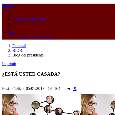
BLOG
|
Acerca de este Blog
|
Más
Acerca de este Blog
Femeval
BLOG
Blog del presidente
Imprimir
¿ESTÁ USTED CASADA?
Post
Público
05/01/2017
14
164
|
|