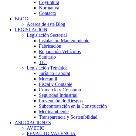
Coyuntura
Normativa
Contacto
BLOG
Acerca de este Blog
LEGISLACIÓN
Legislación Sectorial
Instalación Mantenimiento
Fabricación
Reparación Vehículos
Sanitario
TIC
Legislación Temática
Jurídico Laboral
Mercantil
Fiscal y Contable
Comercio y Consumo
Seguridad Industrial
Prevención de Riesgos
Subcontratación en la Construcción
Medioambiente
Transparencia y Sostenibilidad
ASOCIACIONES
AVETIC
FEVAUTO VALENCIA