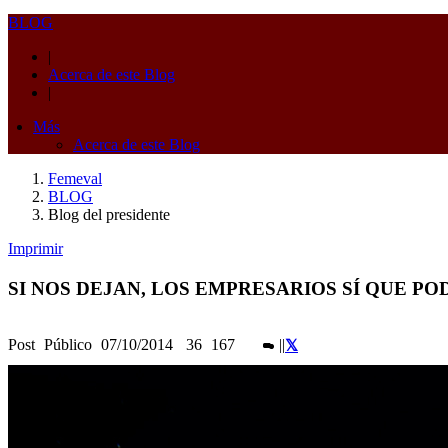
BLOG
|
Acerca de este Blog
|
Más
Acerca de este Blog
Femeval
BLOG
Blog del presidente
Imprimir
SI NOS DEJAN, LOS EMPRESARIOS SÍ QUE P
Post
Público
07/10/2014
36
167
|
|