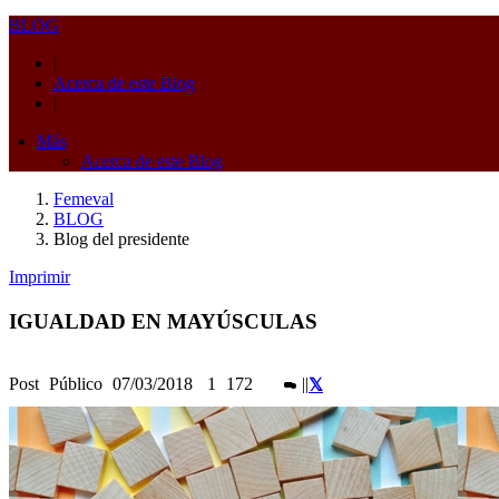
BLOG
|
Acerca de este Blog
|
Más
Acerca de este Blog
Femeval
BLOG
Blog del presidente
Imprimir
IGUALDAD EN MAYÚSCULAS
Post
Público
07/03/2018
1
172
|
|