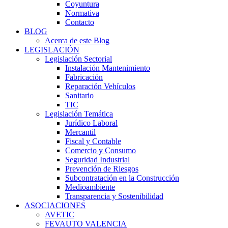
Coyuntura
Normativa
Contacto
BLOG
Acerca de este Blog
LEGISLACIÓN
Legislación Sectorial
Instalación Mantenimiento
Fabricación
Reparación Vehículos
Sanitario
TIC
Legislación Temática
Jurídico Laboral
Mercantil
Fiscal y Contable
Comercio y Consumo
Seguridad Industrial
Prevención de Riesgos
Subcontratación en la Construcción
Medioambiente
Transparencia y Sostenibilidad
ASOCIACIONES
AVETIC
FEVAUTO VALENCIA