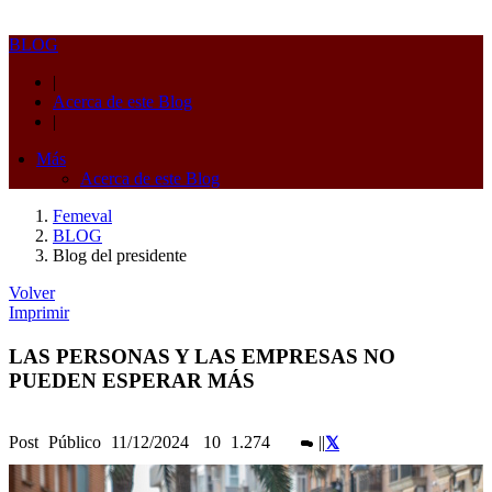
BLOG
|
Acerca de este Blog
|
Más
Acerca de este Blog
Femeval
BLOG
Blog del presidente
Volver
Imprimir
LAS PERSONAS Y LAS EMPRESAS NO
PUEDEN ESPERAR MÁS
Post
Público
11/12/2024
10
1.274
|
|