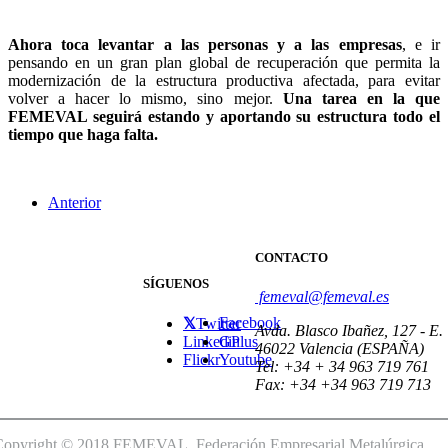
Ahora toca levantar a las personas y a las empresas
, e ir
pensando en un
gran plan global de recuperación que permita la
modernización de la estructura productiva afectada, para evitar
volver a hacer lo mismo, sino mejor.
Una tarea en la que
FEMEVAL seguirá estando y aportando su estructura todo el
tiempo que haga falta.
Anterior
CONTACTO
SÍGUENOS
femeval@femeval.es
Facebook
Twitter
Avda. Blasco Ibañez, 127 - E.
Linkedin
GPlus
46022 Valencia (ESPAÑA)
Flickr
Youtube
Tel: +34 + 34 963 719 761
Fax: +34 +34 963 719 713
Copyright © 2018 FEMEVAL. Federación Empresarial Metalúrgica