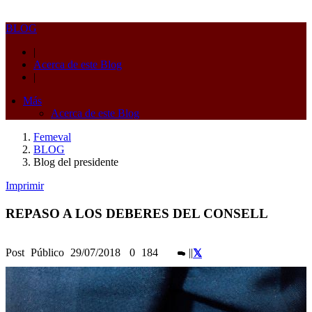
BLOG
|
Acerca de este Blog
|
Más
Acerca de este Blog
Femeval
BLOG
Blog del presidente
Imprimir
REPASO A LOS DEBERES DEL CONSELL
Post
Público
29/07/2018
0
184
|
|