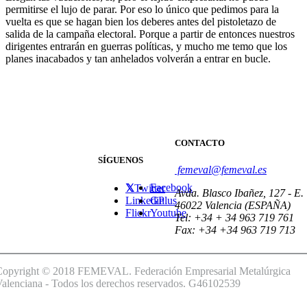
permitirse el lujo de parar. Por eso lo único que pedimos para la
vuelta es que se hagan bien los deberes antes del pistoletazo de
salida de la campaña electoral. Porque a partir de entonces nuestros
dirigentes entrarán en guerras políticas, y mucho me temo que los
planes inacabados y tan anhelados volverán a entrar en bucle.
CONTACTO
SÍGUENOS
femeval@femeval.es
Facebook
Twitter
Avda. Blasco Ibañez, 127 - E.
Linkedin
GPlus
46022 Valencia (ESPAÑA)
Flickr
Youtube
Tel: +34 + 34 963 719 761
Fax: +34 +34 963 719 713
Copyright © 2018 FEMEVAL. Federación Empresarial Metalúrgica
alenciana - Todos los derechos reservados. G46102539