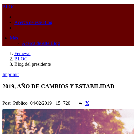
BLOG
|
Acerca de este Blog
|
Más
Acerca de este Blog
Femeval
BLOG
Blog del presidente
Imprimir
2019, AÑO DE CAMBIOS Y ESTABILIDAD
Post
Público
04/02/2019
15
720
|
|