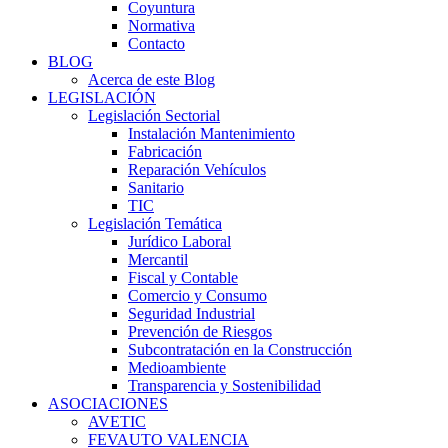
Coyuntura
Normativa
Contacto
BLOG
Acerca de este Blog
LEGISLACIÓN
Legislación Sectorial
Instalación Mantenimiento
Fabricación
Reparación Vehículos
Sanitario
TIC
Legislación Temática
Jurídico Laboral
Mercantil
Fiscal y Contable
Comercio y Consumo
Seguridad Industrial
Prevención de Riesgos
Subcontratación en la Construcción
Medioambiente
Transparencia y Sostenibilidad
ASOCIACIONES
AVETIC
FEVAUTO VALENCIA