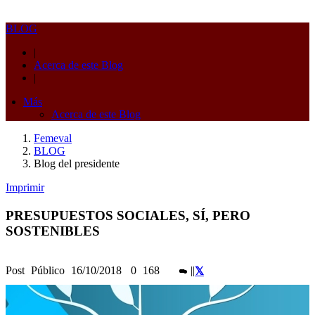
BLOG
|
Acerca de este Blog
|
Más
Acerca de este Blog
Femeval
BLOG
Blog del presidente
Imprimir
PRESUPUESTOS SOCIALES, SÍ, PERO
SOSTENIBLES
Post
Público
16/10/2018
0
168
|
|