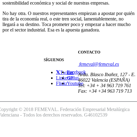
sostenibilidad económica y social de nuestras empresas.
No hay otra. O nuestros representantes empiezan a apostar por quién
tira de la economía real, o este tren social, lamentablemente, no
llegará a su destino. Toca prometer poco y empezar a hacer mucho
por el sector industrial. Esa es la apuesta ganadora.
CONTACTO
SÍGUENOS
femeval@femeval.es
Facebook
Twitter
Avda. Blasco Ibañez, 127 - E.
Linkedin
GPlus
46022 Valencia (ESPAÑA)
Flickr
Youtube
Tel: +34 + 34 963 719 761
Fax: +34 +34 963 719 713
Copyright © 2018 FEMEVAL. Federación Empresarial Metalúrgica
alenciana - Todos los derechos reservados. G46102539