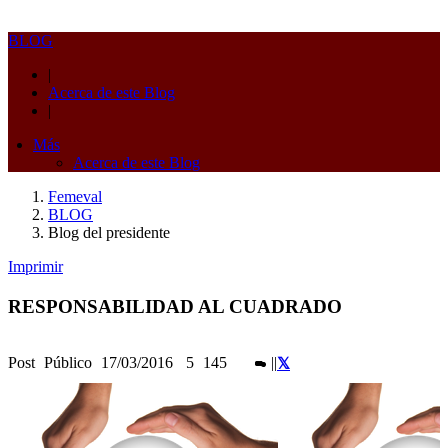
BLOG
|
Acerca de este Blog
|
Más
Acerca de este Blog
Femeval
BLOG
Blog del presidente
Imprimir
RESPONSABILIDAD AL CUADRADO
Post
Público
17/03/2016
5
145
|
|