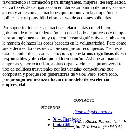
favoreciendo la formación para inmigrantes, mujeres, desempleados,
etc.; a través de campañas con entidades sin ánimo de lucro; y con el
apoyo y adhesión a actuaciones que promuevan la adopción de
políticas de responsabilidad social y/o de acciones solidarias.
Por supuesto, todas estas prácticas relacionadas con el buen
gobierno de nuestra federación han necesitado de procesos y tiempo
para su implementación, ya que conllevan significativos cambios en
la manera de hacer las cosas basados en la voluntariedad. Pero como
suele decirse, todo esfuerzo trae siempre su recompensa. Y en este
caso es poder decir, con satisfacción, que
estamos orgullosos de ser
responsables y de velar por el bien común.
Así que animamos a
empresas y, por extensión, a otras organizaciones, a promover este
tipo de políticas trasversales por las ventajas competitivas que
comportan y porque son generadoras de valor. Pero, sobre todo,
porque
suponen avanzar hacia un modelo de excelencia
empresarial
.
CONTACTO
SÍGUENOS
femeval@femeval.es
Facebook
Twitter
Avda. Blasco Ibañez, 127 - E.
Linkedin
GPlus
46022 Valencia (ESPAÑA)