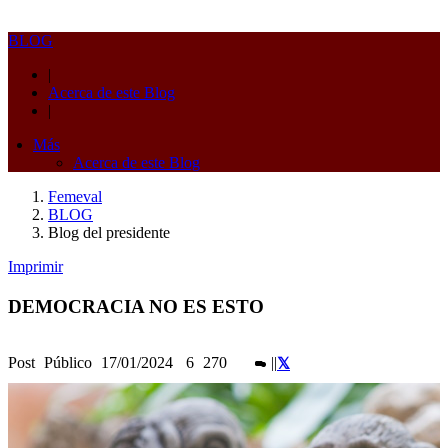
BLOG
|
Acerca de este Blog
|
Más
Acerca de este Blog
Femeval
BLOG
Blog del presidente
Imprimir
DEMOCRACIA NO ES ESTO
Post
Público
17/01/2024
6
270
|
|