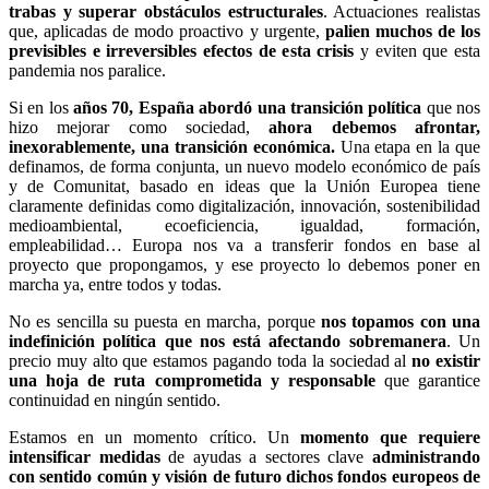
trabas y superar obstáculos
estructurales
. Actuaciones realistas
que, aplicadas de modo proactivo y urgente,
palien muchos de los
previsibles e irreversibles efectos de esta crisis
y eviten que esta
pandemia nos paralice.
Si en los
años 70, España abordó una transición política
que nos
hizo mejorar como sociedad,
ahora debemos afrontar,
inexorablemente, una transición económica.
Una etapa en la que
definamos, de forma conjunta, un nuevo modelo económico de país
y de Comunitat, basado en ideas que la Unión Europea tiene
claramente definidas como digitalización, innovación, sostenibilidad
medioambiental, ecoeficiencia, igualdad, formación,
empleabilidad… Europa nos va a transferir fondos en base al
proyecto que propongamos, y ese proyecto lo debemos poner en
marcha ya, entre todos y todas.
No es sencilla su puesta en marcha, porque
nos topamos con una
indefinición política que nos está afectando sobremanera
. Un
precio muy alto que estamos pagando toda la sociedad al
no existir
una hoja de ruta comprometida y responsable
que garantice
continuidad en ningún sentido.
Estamos en un momento crítico. Un
momento que requiere
intensificar medidas
de ayudas a sectores clave
administrando
con sentido común y visión de futuro dichos fondos europeos de