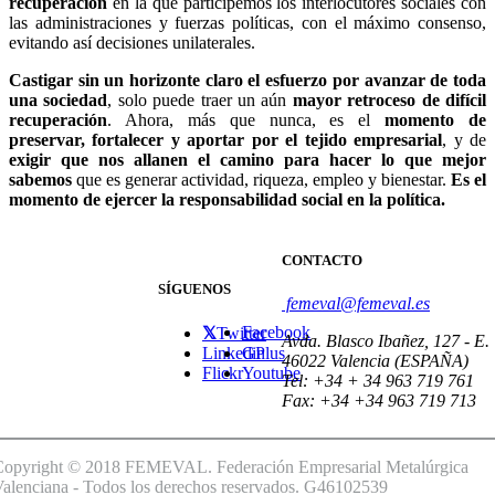
recuperación
en la que participemos los interlocutores sociales con
las administraciones y fuerzas políticas, con el máximo consenso,
evitando así decisiones unilaterales.
Castigar sin un horizonte claro el esfuerzo por avanzar de toda
una sociedad
, solo puede traer un aún
mayor retroceso de difícil
recuperación
. Ahora, más que nunca, es el
momento de
preservar, fortalecer y aportar por el tejido empresarial
, y de
exigir que nos allanen el camino para hacer lo que mejor
sabemos
que es generar actividad, riqueza, empleo y bienestar.
Es el
momento de ejercer la responsabilidad social en la política.
CONTACTO
SÍGUENOS
femeval@femeval.es
Facebook
Twitter
Avda. Blasco Ibañez, 127 - E.
Linkedin
GPlus
46022 Valencia (ESPAÑA)
Flickr
Youtube
Tel: +34 + 34 963 719 761
Fax: +34 +34 963 719 713
Copyright © 2018 FEMEVAL. Federación Empresarial Metalúrgica
alenciana - Todos los derechos reservados. G46102539