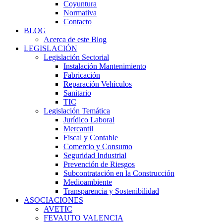
Coyuntura
Normativa
Contacto
BLOG
Acerca de este Blog
LEGISLACIÓN
Legislación Sectorial
Instalación Mantenimiento
Fabricación
Reparación Vehículos
Sanitario
TIC
Legislación Temática
Jurídico Laboral
Mercantil
Fiscal y Contable
Comercio y Consumo
Seguridad Industrial
Prevención de Riesgos
Subcontratación en la Construcción
Medioambiente
Transparencia y Sostenibilidad
ASOCIACIONES
AVETIC
FEVAUTO VALENCIA