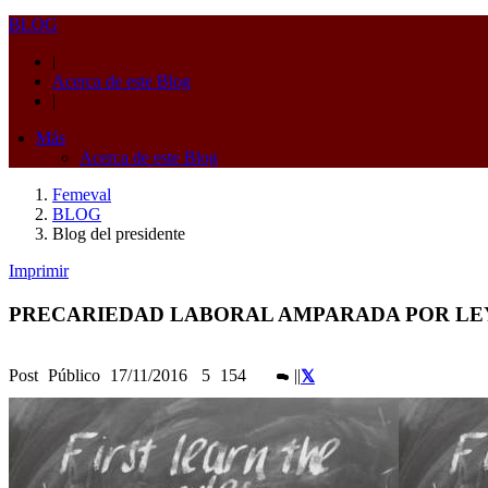
BLOG
|
Acerca de este Blog
|
Más
Acerca de este Blog
Femeval
BLOG
Blog del presidente
Imprimir
PRECARIEDAD LABORAL AMPARADA POR LE
Post
Público
17/11/2016
5
154
|
|